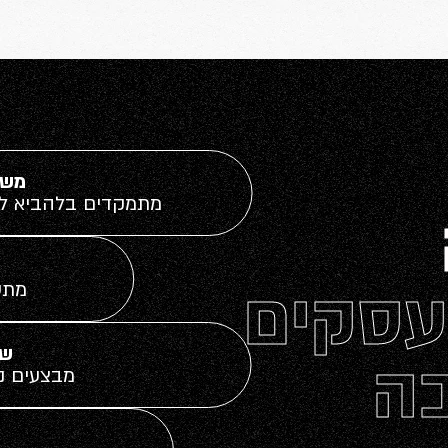
משו
מתמקדים בלהביא לי
עסקים
מתע
שו
בה
מבצעים ני