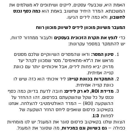
האמת היא, שכבעלי עסקים, לייקים ושיתופים לא משלמים את
המשכנתא. המדד היחיד שחשוב באמת הוא
כמה כסף נכנס
לחשבון
, ולא כמה לידים הגיעו.
המעבר משיווק מוכוון לידים לשיווק מוכוון רווח
כדי
לנפץ את תקרת הזכוכית בעסקים
ולעבור ממחזור לרווח,
יש להתמקד במספר עקרונות:
סינון המסר:
ודאו שהמסרים השיווקיים שלכם מסננים
מראש את ה"לא-מתאימים". מסר שמכוון לקהל יעד
מדויק יביא פחות לידים, אבל איכותיים יותר עם כוונת
קנייה אמיתית.
התמקדות בכוונת קנייה:
ליד איכותי הוא כזה שיש לו
כוונת קנייה אמיתית.
מדידת ROI, לא רק לידים:
חובה לדעת בדיוק כמה כסף
נכנס על כל שקל שהשקעתם בפרסום. זהו ההחזר על
ההשקעה (ROI) – המדד האולטימטיבי להצלחה. אנחנו
בקאיקוב פרסום שואפים ליחס החזר השקעה של
לפחות
1:3
.
הצוות שלנו בקאיקוב פרסום סוגר את המעגל: יש לנו מומחיות
כפולה –
גם בשיווק וגם במכירות
, מה שסוגר את המעגל.