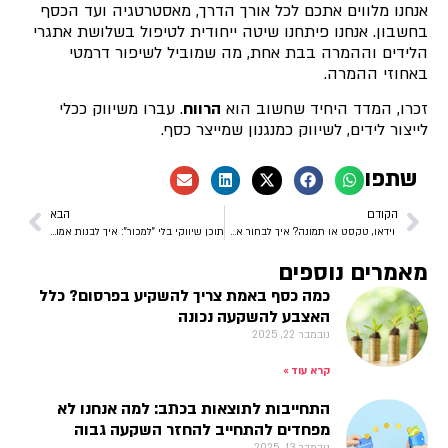
אנחנו מלווים אתכם לכל אורך הדרך, מאסטרטגיה ועד הכסף
בחשבון. אנחנו פיתחנו שיטה ייחודית לטיפול בשלושת אתגרי
הלידים וההמרה בבת אחת, מה שמוביל לשיפור דרמטי
באחוזי ההמרה.
זכרו, המדד היחיד שחשוב הוא
הרווח
. עברו משיווק ככלי
לייצור לידים, לשיווק כמנגנון שמייצר כסף.
שתפו
הקודם
הבא
וידאו, טקסט או תמונה? איך לבחור את הפורמט שיביא את הערך הגבוה ביותר ללקוח
תוכן שיווקי בלי "למכור": איך לבנות אמון שמוביל למכירות (בלי להישמע נואש)
מאמרים נוספים
כמה כסף באמת צריך להשקיע בפרסום? כלל
האצבע להשקעה נכונה
נובמבר 22, 2025
קרא עוד »
התחייבות לתוצאות בכתב: למה אנחנו לא
מפחדים להתחייב להחזר השקעה גבוה
נובמבר 13, 2025